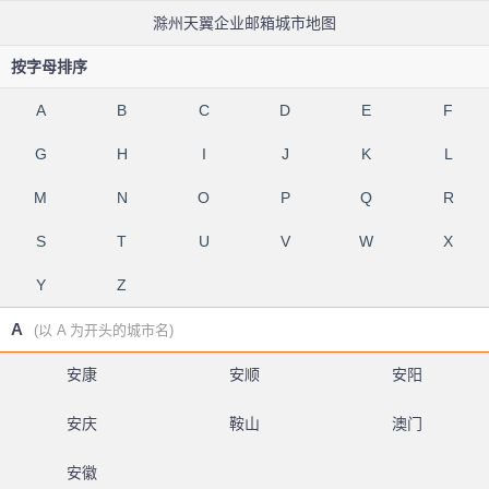
滁州天翼企业邮箱城市地图
按字母排序
A
B
C
D
E
F
G
H
I
J
K
L
M
N
O
P
Q
R
S
T
U
V
W
X
Y
Z
A
(以 A 为开头的城市名)
安康
安顺
安阳
安庆
鞍山
澳门
安徽