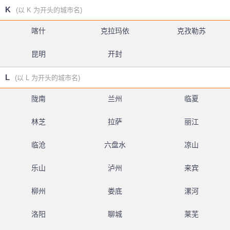
K
(以 K 为开头的城市名)
喀什
克拉玛依
克孜勒苏
昆明
开封
L
(以 L 为开头的城市名)
陇南
兰州
临夏
林芝
拉萨
丽江
临沧
六盘水
凉山
乐山
泸州
来宾
柳州
娄底
漯河
洛阳
聊城
莱芜