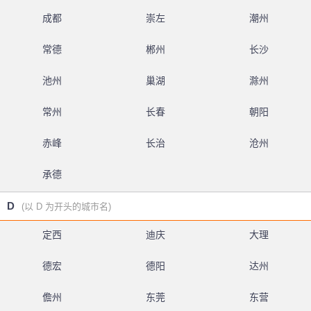
成都
崇左
潮州
常德
郴州
长沙
池州
巢湖
滁州
常州
长春
朝阳
赤峰
长治
沧州
承德
D
(以 D 为开头的城市名)
定西
迪庆
大理
德宏
德阳
达州
儋州
东莞
东营