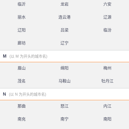
临沂
龙岩
六安
丽水
连云港
辽源
辽阳
吕梁
临汾
廊坊
辽宁
M
(以 M 为开头的城市名)
眉山
绵阳
梅州
茂名
马鞍山
牡丹江
N
(以 N 为开头的城市名)
那曲
怒江
内江
南充
南宁
南阳