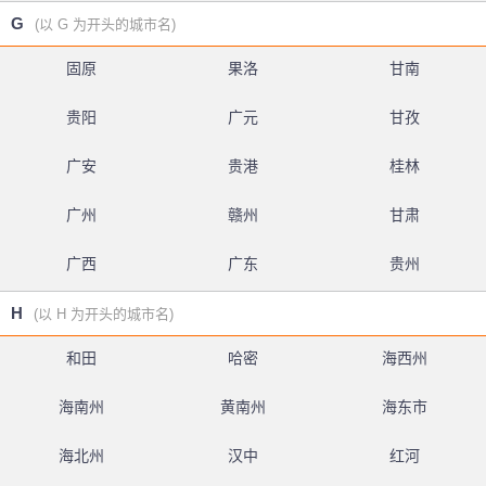
G
(以 G 为开头的城市名)
固原
果洛
甘南
贵阳
广元
甘孜
广安
贵港
桂林
广州
赣州
甘肃
广西
广东
贵州
H
(以 H 为开头的城市名)
和田
哈密
海西州
海南州
黄南州
海东市
海北州
汉中
红河