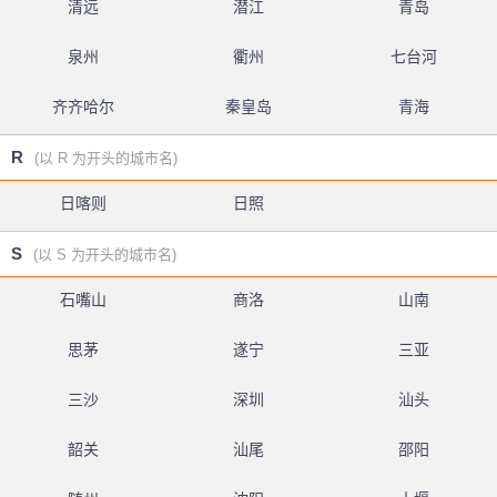
清远
潜江
青岛
泉州
衢州
七台河
齐齐哈尔
秦皇岛
青海
R
(以 R 为开头的城市名)
日喀则
日照
S
(以 S 为开头的城市名)
石嘴山
商洛
山南
思茅
遂宁
三亚
三沙
深圳
汕头
韶关
汕尾
邵阳