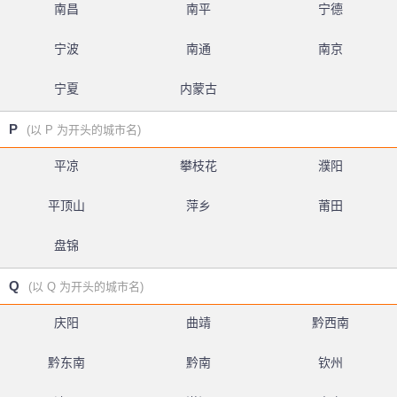
南昌
南平
宁德
宁波
南通
南京
宁夏
内蒙古
P
(以 P 为开头的城市名)
平凉
攀枝花
濮阳
平顶山
萍乡
莆田
盘锦
Q
(以 Q 为开头的城市名)
庆阳
曲靖
黔西南
黔东南
黔南
钦州