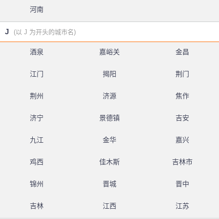
河南
J
(以 J 为开头的城市名)
酒泉
嘉峪关
金昌
江门
揭阳
荆门
荆州
济源
焦作
济宁
景德镇
吉安
九江
金华
嘉兴
鸡西
佳木斯
吉林市
锦州
晋城
晋中
吉林
江西
江苏