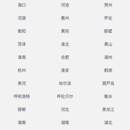
海口
河池
贺州
河源
惠州
怀化
衡阳
黄冈
鹤壁
菏泽
淮北
黄山
淮南
合肥
湖州
杭州
淮安
鹤岗
黑河
哈尔滨
葫芦岛
呼和浩特
呼伦贝尔
衡水
邯郸
河北
黑龙江
海南
湖南
湖北