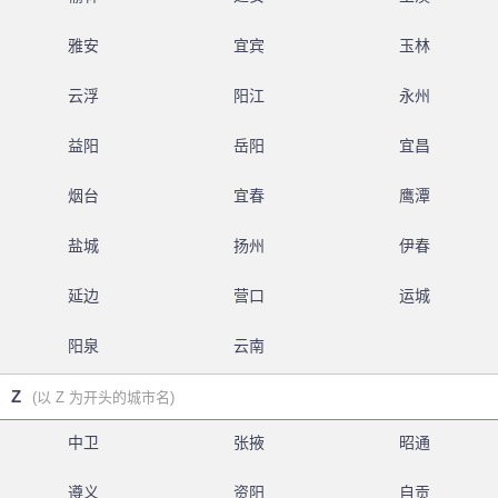
雅安
宜宾
玉林
云浮
阳江
永州
益阳
岳阳
宜昌
烟台
宜春
鹰潭
盐城
扬州
伊春
延边
营口
运城
阳泉
云南
Z
(以 Z 为开头的城市名)
中卫
张掖
昭通
遵义
资阳
自贡