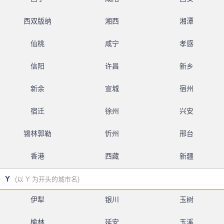
西双版纳
湘西
湘潭
仙桃
咸宁
孝感
信阳
许昌
新乡
新余
宣城
宿州
宿迁
徐州
兴安
锡林郭勒
忻州
邢台
香港
西藏
新疆
Y
(以 Y 为开头的城市名)
伊犁
银川
玉树
榆林
延安
玉溪