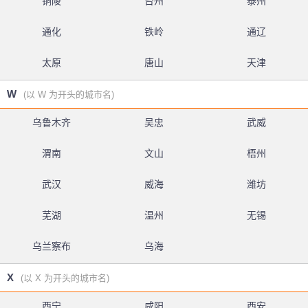
铜陵
台州
泰州
通化
铁岭
通辽
太原
唐山
天津
W
(以 W 为开头的城市名)
乌鲁木齐
吴忠
武威
渭南
文山
梧州
武汉
威海
潍坊
芜湖
温州
无锡
乌兰察布
乌海
X
(以 X 为开头的城市名)
西宁
咸阳
西安