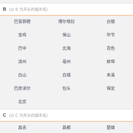
B
(以 B 为开头的城市名)
巴音郭楞
博尔塔拉
白银
宝鸡
保山
毕节
巴中
北海
百色
滨州
亳州
蚌埠
白山
白城
本溪
巴彦淖尔
包头
保定
北京
C
(以 C 为开头的城市名)
昌吉
昌都
楚雄