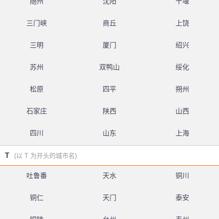
随州
沈阳
十堰
三门峡
商丘
上饶
三明
厦门
绍兴
苏州
双鸭山
绥化
松原
四平
朔州
石家庄
陕西
山西
四川
山东
上海
T
(以 T 为开头的城市名)
吐鲁番
天水
铜川
铜仁
天门
泰安