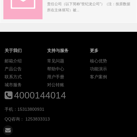
责任公司（以下简称“世纪龙公司”）（注：按原数据
所在主体填写）被...
关于我们
支持与服务
更多
邮箱介绍
常见问题
核心优势
产品公告
帮助中心
功能演示
联系方式
用户手册
客户案例
城市服务
对公转账
4000144014
手机：15313800931
QQ咨询：
1253833313